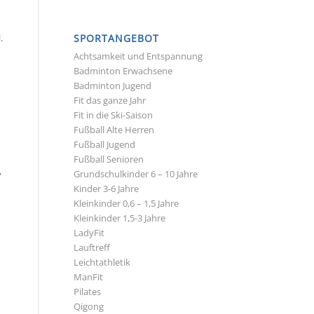
SPORTANGEBOT
.
Achtsamkeit und Entspannung
Badminton Erwachsene
Badminton Jugend
Fit das ganze Jahr
Fit in die Ski-Saison
Fußball Alte Herren
Fußball Jugend
Fußball Senioren
,
Grundschulkinder 6 – 10 Jahre
Kinder 3-6 Jahre
Kleinkinder 0,6 – 1,5 Jahre
Kleinkinder 1,5-3 Jahre
LadyFit
Lauftreff
Leichtathletik
ManFit
Pilates
Qigong