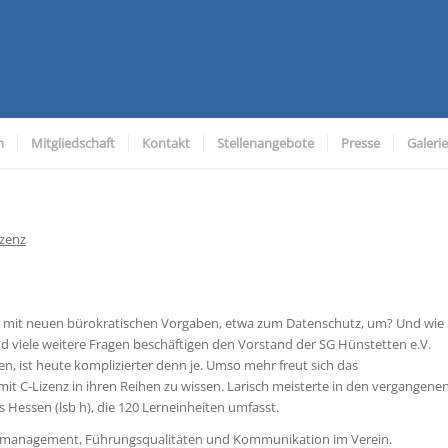
n
Mitgliedschaft
Kontakt
Stellenangebote
Presse
Galerie
izenz
n mit neuen bürokratischen Vorgaben, etwa zum Datenschutz, um? Und wie
nd viele weitere Fragen beschäftigen den Vorstand der SG Hünstetten e.V.
en, ist heute komplizierter denn je. Umso mehr freut sich das
t C-Lizenz in ihren Reihen zu wissen. Larisch meisterte in den vergangene
essen (lsb h), die 120 Lerneinheiten umfasst.
tmanagement, Führungsqualitäten und Kommunikation im Verein.