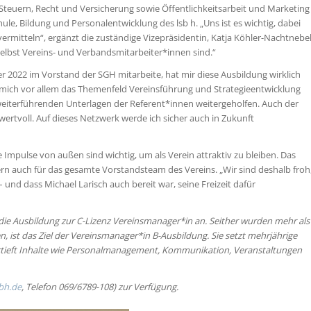
euern, Recht und Versicherung sowie Öffentlichkeitsarbeit und Marketing
hule, Bildung und Personalentwicklung des lsb h. „Uns ist es wichtig, dabei
 vermitteln“, ergänzt die zuständige Vizepräsidentin, Katja Köhler-Nachtnebel
 selbst Vereins- und Verbandsmitarbeiter*innen sind.“
er 2022 im Vorstand der SGH mitarbeite, hat mir diese Ausbildung wirklich
ür mich vor allem das Themenfeld Vereinsführung und Strategieentwicklung
 weiterführenden Unterlagen der Referent*innen weitergeholfen. Auch der
rtvoll. Auf dieses Netzwerk werde ich sicher auch in Zukunft
Impulse von außen sind wichtig, um als Verein attraktiv zu bleiben. Das
ern auch für das gesamte Vorstandsteam des Vereins. „Wir sind deshalb froh
nd dass Michael Larisch auch bereit war, seine Freizeit dafür
 die Ausbildung zur C-Lizenz Vereinsmanager*in an. Seither wurden mehr als
, ist das Ziel der Vereinsmanager*in B-Ausbildung. Sie setzt mehrjährige
vertieft Inhalte wie Personalmanagement, Kommunikation, Veranstaltungen
bh.de
, Telefon 069/6789-108) zur Verfügung.