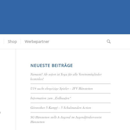
Shop
Werbepartner
NEUESTE BEITRÄGE
Namasté! Ab sofort ist Yoga für alle Vereinsmitglieder
kostenlos!
U19 sucht ehrgeizige Spieler – JFV Hünstetten
Information zum „Erdhaufen“
Görsrother 5-Kampf – 5 Schulstunden Action
n
SG Hünstetten stellt A-Jugend im Jugendförderverein
Hünstetten