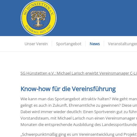
Unser Verein
Sportangebot
News
Veranstaltunge
SG Hünstetten e.V.: Michael Larisch erwirbt Vereinsmanager C-L
Know-how für die Vereinsführung
Wie kann man das Sportangebot attraktiv halten? Wie geht ma
gelingt es auch in Zukunft, Ehrenamtliche zu gewinnen? Diese u
Dabei wird immer wieder deutlich: Einen Sportverein gut zu führ
Vorstandsteam, mit Michael Larisch nun einen Vereinsmanager mi
Monaten die entsprechende Ausbildung des Landessportbundes H
„Schwerpunktmäßig ging es um Vereinsentwicklung und Projek