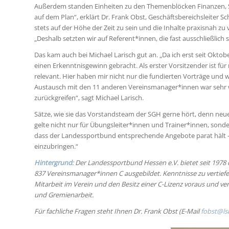
Außerdem standen Einheiten zu den Themenblöcken Finanzen, St
auf dem Plan“, erklärt Dr. Frank Obst, Geschäftsbereichsleiter Sc
stets auf der Höhe der Zeit zu sein und die Inhalte praxisnah zu
„Deshalb setzten wir auf Referent*innen, die fast ausschließlich
Das kam auch bei Michael Larisch gut an. „Da ich erst seit Oktob
einen Erkenntnisgewinn gebracht. Als erster Vorsitzender ist f
relevant. Hier haben mir nicht nur die fundierten Vorträge und
Austausch mit den 11 anderen Vereinsmanager*innen war sehr we
zurückgreifen“, sagt Michael Larisch.
Sätze, wie sie das Vorstandsteam der SGH gerne hört, denn neue 
gelte nicht nur für Übungsleiter*innen und Trainer*innen, sond
dass der Landessportbund entsprechende Angebote parat hält – u
einzubringen.“
Hintergrund
: Der Landessportbund Hessen e.V. bietet seit 1978
837
Vereinsmanager*innen C ausgebildet. Kenntnisse zu vertiefen
Mitarbeit im Verein und den Besitz einer C-Lizenz voraus und 
und Gremienarbeit.
Für fachliche Fragen steht Ihnen Dr. Frank Obst (E-Mail
fobst@ls