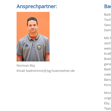
Ansprechpartner:
Ba
Badm
Tisc
Gesc
Dami
Mit 
zeic
weit
Kraf
Brei
gene
Norman Eby
Badm
Email: badminton(@)sg-huenstetten.de
viel
Bänd
Konz
Mont
unge
Eby,
Tipp