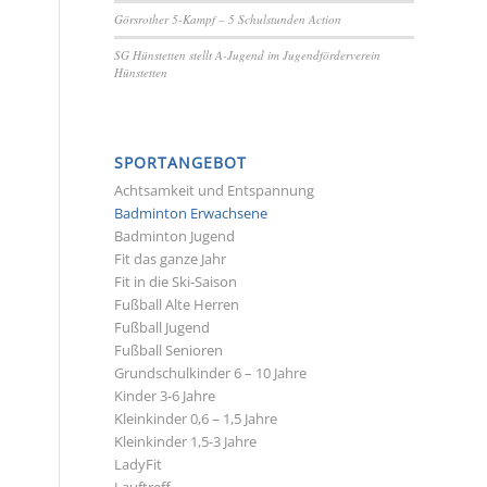
Görsrother 5-Kampf – 5 Schulstunden Action
SG Hünstetten stellt A-Jugend im Jugendförderverein
Hünstetten
SPORTANGEBOT
n
Achtsamkeit und Entspannung
Badminton Erwachsene
Badminton Jugend
Fit das ganze Jahr
Fit in die Ski-Saison
Fußball Alte Herren
Fußball Jugend
Fußball Senioren
Grundschulkinder 6 – 10 Jahre
Kinder 3-6 Jahre
Kleinkinder 0,6 – 1,5 Jahre
Kleinkinder 1,5-3 Jahre
LadyFit