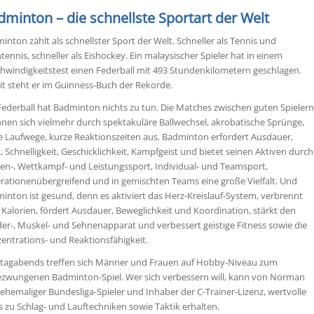
dminton – die schnellste Sportart der Welt
inton zählt als schnellster Sport der Welt. Schneller als Tennis und
htennis, schneller als Eishockey. Ein malaysischer Spieler hat in einem
hwindigkeitstest einen Federball mit 493 Stundenkilometern geschlagen.
t steht er im Guinness-Buch der Rekorde.
Federball hat Badminton nichts zu tun. Die Matches zwischen guten Spieler
hnen sich vielmehr durch spektakuläre Ballwechsel, akrobatische Sprünge,
e Laufwege, kurze Reaktionszeiten aus. Badminton erfordert Ausdauer,
t, Schnelligkeit, Geschicklichkeit, Kampfgeist und bietet seinen Aktiven durch
ten-, Wettkampf- und Leistungssport, Individual- und Teamsport,
rationenübergreifend und in gemischten Teams eine große Vielfalt. Und
inton ist gesund, denn es aktiviert das Herz-Kreislauf-System, verbrennt
e Kalorien, fördert Ausdauer, Beweglichkeit und Koordination, stärkt den
er-, Muskel- und Sehnenapparat und verbessert geistige Fitness sowie die
entrations- und Reaktionsfähigkeit.
agabends treffen sich Männer und Frauen auf Hobby-Niveau zum
zwungenen Badminton-Spiel. Wer sich verbessern will, kann von Norman
 ehemaliger Bundesliga-Spieler und Inhaber der C-Trainer-Lizenz, wertvolle
s zu Schlag- und Lauftechniken sowie Taktik erhalten.