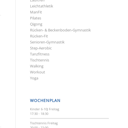
Lauftreff
Leichtathletik
ManFit
Pilates
Qigong
Rücken- & Beckenboden-Gymnastik
Rücken-Fit
Senioren-Gymnastik
Step-Aerobic
Tanzfitness
Tischtennis
Walking
Workout
Yoga
WOCHENPLAN
Kinder 6-10J
Freitag
17:30
-
18:30
Tischtennis
Freitag
20:00
-
22:00