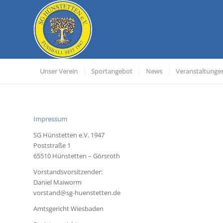
Unser Verein
Sportangebot
News
Veranstaltunge
Impressum
SG Hünstetten e.V. 1947
Poststraße 1
65510 Hünstetten – Görsroth
Vorstandsvorsitzender:
Daniel Maiworm
vorstand@sg-huenstetten.de
Amtsgericht Wiesbaden