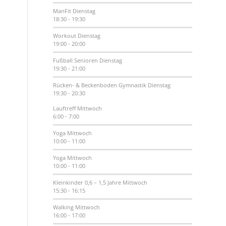
ManFit
Dienstag
18:30
-
19:30
Workout
Dienstag
19:00
-
20:00
Fußball Senioren
Dienstag
19:30
-
21:00
Rücken- & Beckenboden Gymnastik
Dienstag
19:30
-
20:30
Lauftreff
Mittwoch
6:00
-
7:00
Yoga
Mittwoch
10:00
-
11:00
Yoga
Mittwoch
10:00
-
11:00
Kleinkinder 0,6 – 1,5 Jahre
Mittwoch
15:30
-
16:15
Walking
Mittwoch
16:00
-
17:00