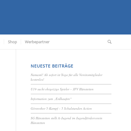
Shop
Werbepartner
NEUESTE BEITRÄGE
Namasté! Ab sofort ist Yoga für alle Vereinsmitglieder
kostenlos!
U19 sucht ehrgeizige Spieler – JFV Hünstetten
Information zum „Erdhaufen“
Görsrother 5-Kampf – 5 Schulstunden Action
SG Hünstetten stellt A-Jugend im Jugendförderverein
Hünstetten