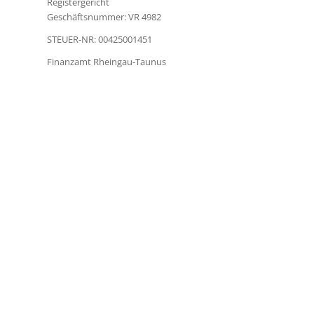
Registergericht
Geschäftsnummer: VR 4982
STEUER-­NR: 00425001­451
Finanzamt Rheingau-Taunus