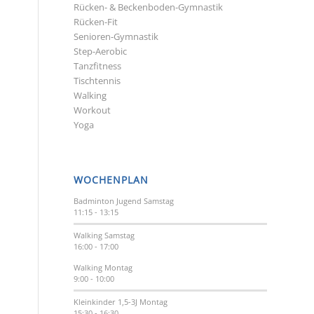
Rücken- & Beckenboden-Gymnastik
Rücken-Fit
Senioren-Gymnastik
Step-Aerobic
Tanzfitness
Tischtennis
Walking
Workout
Yoga
WOCHENPLAN
Badminton Jugend
Samstag
11:15
-
13:15
Walking
Samstag
16:00
-
17:00
Walking
Montag
9:00
-
10:00
Kleinkinder 1,5-3J
Montag
15:30
-
16:30