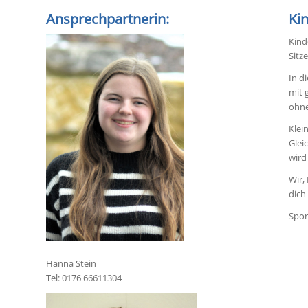
Ansprechpartnerin:
Ki
Kind
Sitz
In d
mit 
ohne
Klei
Glei
wird
Wir,
dich
Spor
Hanna Stein
Tel: 0176 66611304