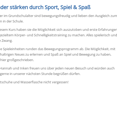
nder stärken durch Sport, Spiel & Spaß
er im Grundschulalter sind bewegungsfreudig und lieben den Ausgleich zu
en in der Schule.
iesem Kurs haben sie die Möglichkeit sich auszutoben und erste Erfahrunge
gezieltem Körper- und Schnelligkeitstraining zu machen. Alles spielerisch un
 Zwang.
ne Spieleinheiten runden das Bewegungsprogramm ab. Die Möglichkeit, mit
chaltrigen Neues zu erlernen und Spaß an Spiel und Bewegung zu haben,
 hier großgeschrieben.
 Hannah und Inken freuen uns über jeden neuen Besuch und würden auch
 gerne in unserer nächsten Stunde begrüßen dürfen.
tschuhe und Wasserflasche nicht vergessen!