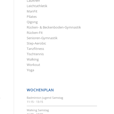
Lauftreff
Leichtathletik
ManFit
Pilates
Qigong
Rücken- & Beckenboden-Gymnastik
Rücken-Fit
Senioren-Gymnastik
Step-Aerobic
Tanzfitness
Tischtennis
Walking
Workout
Yoga
WOCHENPLAN
Badminton Jugend
Samstag
11:15
-
13:15
Walking
Samstag