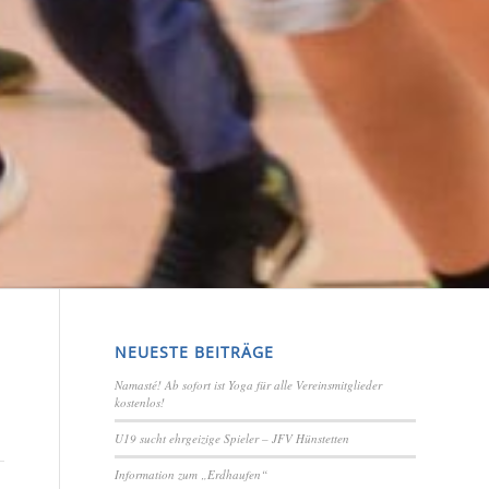
NEUESTE BEITRÄGE
Namasté! Ab sofort ist Yoga für alle Vereinsmitglieder
kostenlos!
U19 sucht ehrgeizige Spieler – JFV Hünstetten
Information zum „Erdhaufen“