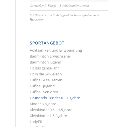
Görsrother 5-Kampf – 5 Schulstunden Action
SG Hünstetten stellt A-Jugend im Jugendförderverein
m
Hünstetten
n
d
SPORTANGEBOT
Achtsamkeit und Entspannung
Badminton Erwachsene
Badminton Jugend
Fit das ganze Jahr
Fit in die Ski-Saison
Fußball Alte Herren
Fußball Jugend
Fußball Senioren
Grundschulkinder 6 – 10 Jahre
Kinder 3-6 Jahre
Kleinkinder 0,6 – 1,5 Jahre
Kleinkinder 1,5-3 Jahre
LadyFit