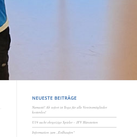
NEUESTE BEITRÄGE
Namasté! Ab sofort ist Yoga für alle Vereinsmitglieder
kostenlos!
U19 sucht ehrgeizige Spieler – JFV Hünstetten
Information zum „Erdhaufen“