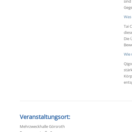
sind
Gege
Was 
Tai 
dies
Die 
Bewe
Wie 
Qigo
stär
Körp
ents
Veranstaltungsort:
Mehrzweckhalle Görsroth