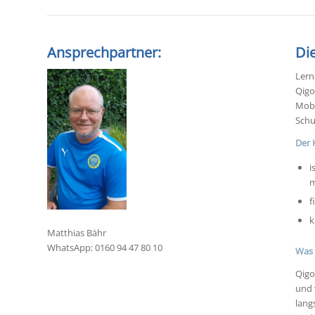
Ansprechpartner:
Di
Lern
Qigo
Mobi
Schu
Der 
i
m
f
k
Matthias Bähr
WhatsApp: 0160 94 47 80 10
Was 
Qigo
und 
lang