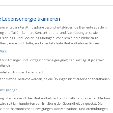
e Lebensenergie trainieren
e in entspannter Atmosphäre gesundheitsfördernde Elemente aus dem
ng und Tai Chi kennen. Konzentrations- und Atemübungen sowie
lisierungs- und Lockerungsübungen, vor allem für die Wirbelsäule,
ltern, Arme und Hüfte, sind ebenfalls feste Bestandteile des Kurses.
Kurs:
st für Anfänger und Fortgeschrittene geeignet; der Einstieg ist jederzeit
öglich
indet auch in den Ferien statt
ann flexibel besucht werden, da die Übungen nicht aufeinander aufbauen.
ist Qigong?
ng ist ein wesentlicher Bestandteil der traditionellen chinesischen Medizin
wird seit Jahrhunderten zur Erhaltung der Gesundheit eingesetzt. Die
samen, harmonischen Bewegungen, Konzentrations- und Atemübungen