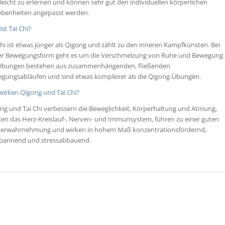
 leicht zu erlernen und können sehr gut den individuellen körperlichen
benheiten angepasst werden.
ist Tai Chi?
Chi ist etwas jünger als Qigong und zählt zu den inneren Kampfkünsten. Bei
er Bewegungsform geht es um die Verschmelzung von Ruhe und Bewegung.
Übungen bestehen aus zusammenhängenden, fließenden
gungsabläufen und sind etwas komplexer als die Qigong-Übungen.
wirken Qigong und Tai Chi?
ng und Tai Chi verbessern die Beweglichkeit, Körperhaltung und Atmung,
ken das Herz-Kreislauf-, Nerven- und Immunsystem, führen zu einer guten
erwahrnehmung und wirken in hohem Maß konzentrationsfördernd,
pannend und stressabbauend.