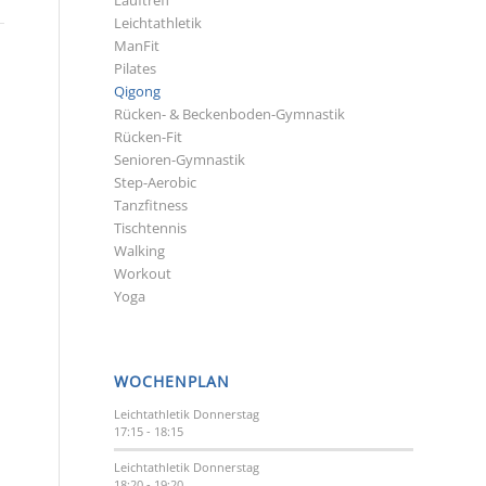
Lauftreff
Leichtathletik
ManFit
Pilates
Qigong
Rücken- & Beckenboden-Gymnastik
Rücken-Fit
Senioren-Gymnastik
Step-Aerobic
Tanzfitness
Tischtennis
Walking
Workout
Yoga
WOCHENPLAN
Leichtathletik
Donnerstag
17:15
-
18:15
Leichtathletik
Donnerstag
18:20
-
19:20