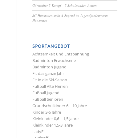
Görsrother 5-Kampf – 5 Schulstunden Action
SG Hünstetten stellt A-Jugend im Jugendförderverein
Hünstetten
SPORTANGEBOT
Achtsamkeit und Entspannung
Badminton Erwachsene
Badminton Jugend
Fit das ganze Jahr
Fit in die Ski-Saison
Fußball Alte Herren
Fußball Jugend
Fußball Senioren
Grundschulkinder 6 – 10 Jahre
Kinder 3-6 Jahre
Kleinkinder 0,6 – 1,5 Jahre
Kleinkinder 1,5-3 Jahre
LadyFit